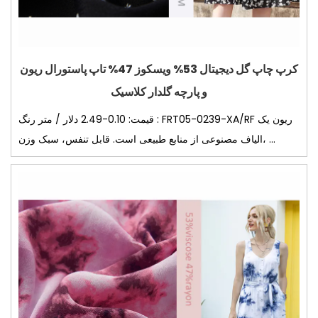
کرپ چاپ گل دیجیتال 53% ویسکوز 47% تاپ پاستورال ریون
و پارچه گلدار کلاسیک
قیمت: 0.10-2.49 دلار / متر رنگ : FRT05-0239-XA/RF ریون یک
الیاف مصنوعی از منابع طبیعی است. قابل تنفس، سبک وزن، ...