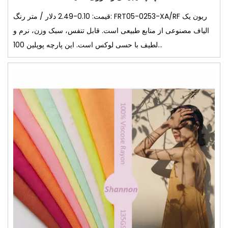
قیمت: 0.10-2.49 دلار / متر رنگ: FRT05-0253-XA/RF ریون یک
الیاف مصنوعی از منابع طبیعی است. قابل تنفس، سبک وزن، نرم و
لطیف با حسی لوکس است. این پارچه پوپلین 100...