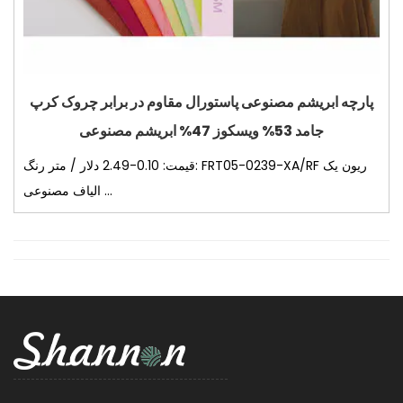
پارچه ابریشم مصنوعی پاستورال مقاوم در برابر چروک کرپ
جامد 53% ویسکوز 47% ابریشم مصنوعی
قیمت: 0.10-2.49 دلار / متر رنگ: FRT05-0239-XA/RF ریون یک
الیاف مصنوعی ...