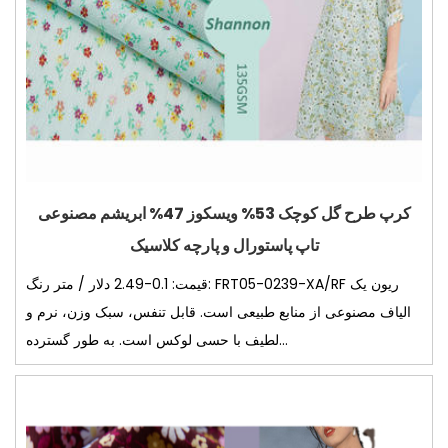
کرپ طرح گل کوچک 53% ویسکوز 47% ابریشم مصنوعی
تاپ پاستورال و پارچه کلاسیک
قیمت: 0.1-2.49 دلار / متر رنگ: FRT05-0239-XA/RF ریون یک
الیاف مصنوعی از منابع طبیعی است. قابل تنفس، سبک وزن، نرم و
لطیف با حسی لوکس است. به طور گسترده...