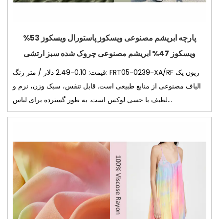
پارچه ابریشم مصنوعی ویسکوز پاستورال ویسکوز 53%
ویسکوز 47% ابریشم مصنوعی چروک شده سبز ارتشی
قیمت: 0.10-2.49 دلار / متر رنگ: FRT05-0239-XA/RF ریون یک
الیاف مصنوعی از منابع طبیعی است. قابل تنفس، سبک وزن، نرم و
لطیف با حسی لوکس است. به طور گسترده برای لباس...