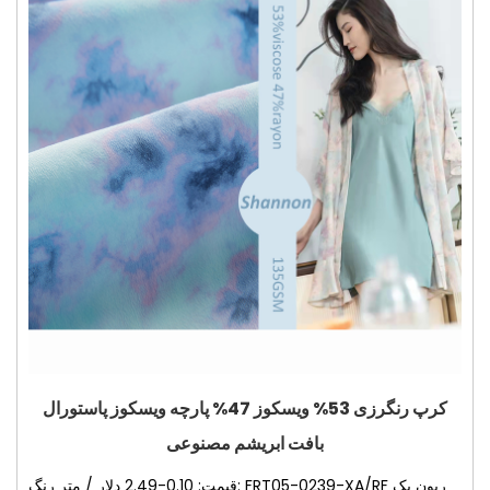
کرپ رنگرزی 53% ویسکوز 47% پارچه ویسکوز پاستورال
بافت ابریشم مصنوعی
قیمت: 0.10-2.49 دلار / متر رنگ: FRT05-0239-XA/RF ریون یک