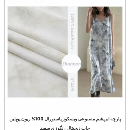
پارچه ابریشم مصنوعی ویسکوز پاستورال 100% ریون پوپلین
چاپ دیجیتال رنگرزی سفید