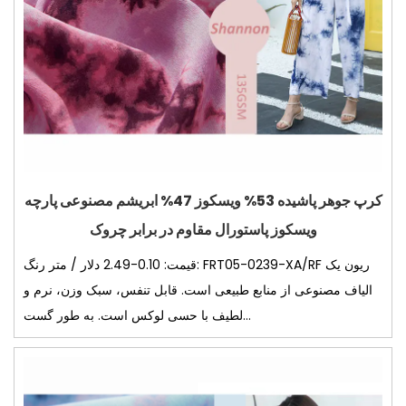
کرپ جوهر پاشیده 53% ویسکوز 47% ابریشم مصنوعی پارچه
ویسکوز پاستورال مقاوم در برابر چروک
قیمت: 0.10-2.49 دلار / متر رنگ: FRT05-0239-XA/RF ریون یک
الیاف مصنوعی از منابع طبیعی است. قابل تنفس، سبک وزن، نرم و
لطیف با حسی لوکس است. به طور گست...