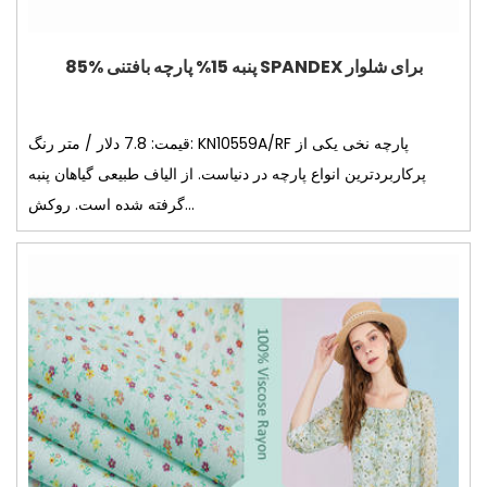
85% پنبه 15% پارچه بافتنی SPANDEX برای شلوار
قیمت: 7.8 دلار / متر رنگ: KN10559A/RF پارچه نخی یکی از
پرکاربردترین انواع پارچه در دنیاست. از الیاف طبیعی گیاهان پنبه
گرفته شده است. روکش...