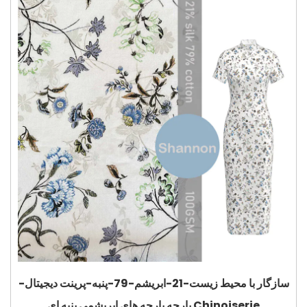
سازگار با محیط زیست-21-ابریشم-79-پنبه-پرینت دیجیتال-
پارچه پارچه های ابریشمی پنبه ای Chinoiserie